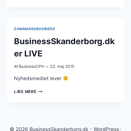
NYHEDSMEDIE
DANMARKSBUSINESS
BusinessSkanderborg.dk
er LIVE
Af
BusinessCPH
23. maj 2015
Nyhedsmediet lever
BUSINESSSKANDERBORG.DK
LÆS MERE
ER
LIVE
© 2026 BusinessSkanderborg.dk - WordPress-