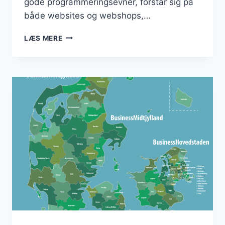
gode programmeringsevner, forstår sig på
både websites og webshops,…
CTO
LÆS MERE
FRA
HERNING