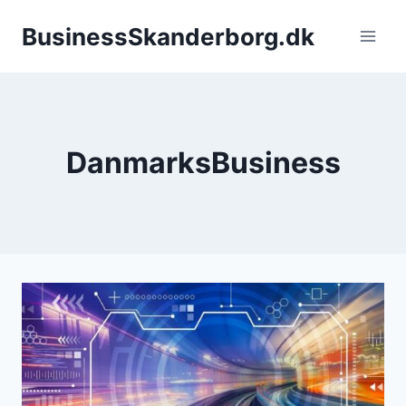
Fortsæt
BusinessSkanderborg.dk
til
indhold
DanmarksBusiness