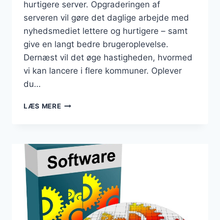
hurtigere server. Opgraderingen af
serveren vil gøre det daglige arbejde med
nyhedsmediet lettere og hurtigere – samt
give en langt bedre brugeroplevelse.
Dernæst vil det øge hastigheden, hvormed
vi kan lancere i flere kommuner. Oplever
du…
DANMARKSBUSINESS
LÆS MERE
ER
FLYTTET
TIL
NY
OG
HURTIGERE
SERVER