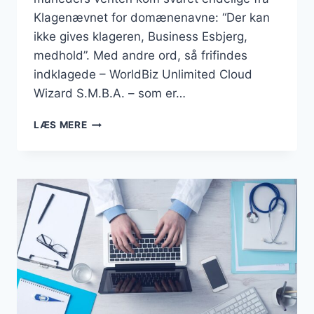
Klagenævnet for domænenavne: “Der kan
ikke gives klageren, Business Esbjerg,
medhold”. Med andre ord, så frifindes
indklagede – WorldBiz Unlimited Cloud
Wizard S.M.B.A. – som er…
DOMÆNET
LÆS MERE
“BUSINESSESBJERG.DK”
FORBLIVER
EN
DEL
AF
DANMARKSBUSINESS